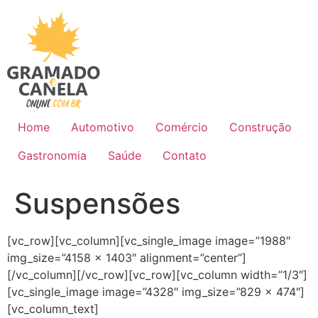
Ir
para
o
conteúdo
Home
Automotivo
Comércio
Construção
Gastronomia
Saúde
Contato
Suspensões
[vc_row][vc_column][vc_single_image image=”1988″
img_size=”4158 × 1403″ alignment=”center”]
[/vc_column][/vc_row][vc_row][vc_column width=”1/3″]
[vc_single_image image=”4328″ img_size=”829 × 474″]
[vc_column_text]