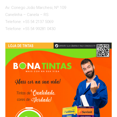
Av. Conego João Marchesi, Nº 109
Canelinha – Canela – RS
Telefone: +55 54 2137 5069
Telefone: +55 54 99281 0430