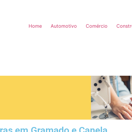
Home
Automotivo
Comércio
Constr
iras em Gramado e Canela