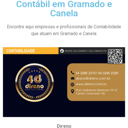
Contábil em Gramado e
Canela
Encontre aqui empresas e profissionais de Contabilidade
que atuam em Gramado e Canela:
Direno