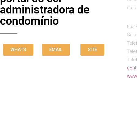
administradora de
outr
condomínio
Rua 
Sala
Tele
WHATS
EMAIL
SITE
Tele
Tele
cont
www.