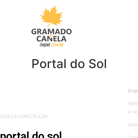
Portal do Sol
Empr
Admi
e Ge
GUIA DA CONSTRUÇÃO
Aten
portal do sol
Cons