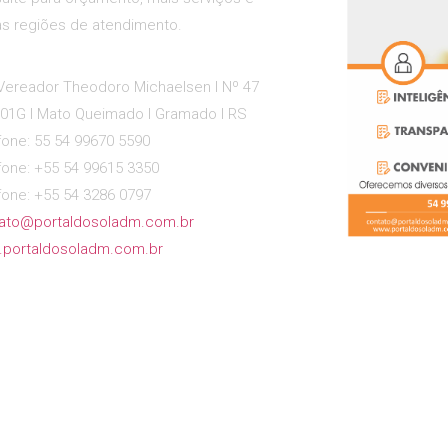
as regiões de atendimento.
Vereador Theodoro Michaelsen l Nº 47
 01G l Mato Queimado l Gramado l RS
fone: 55 54 99670 5590
fone: +55 54 99615 3350
fone: +55 54 3286 0797
ato@portaldosoladm.com.br
portaldosoladm.com.br