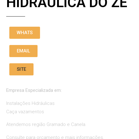
HIDRÁULICA DO ZÉ
WHATS
EMAIL
SITE
Empresa Especializada em:
Instalações Hidráulicas
Caça vazamentos
Atendemos região Gramado e Canela.
Consulte para orçamento e mais informações.