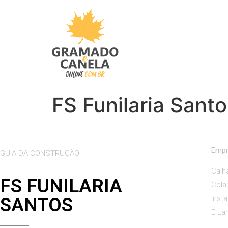
FS Funilaria Santo
Empr
GUIA DA CONSTRUÇÃO
Calh
FS FUNILARIA
Cola
SANTOS
Inst
E Lar