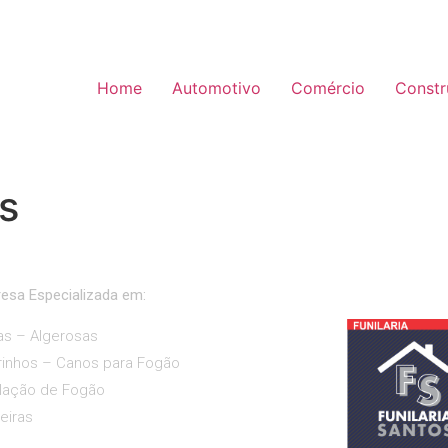
Home
Automotivo
Comércio
Constr
s
esa Especializada em:
as – Algerosas
rinhos – Canos para Fogão
alação de Fogão
eiras