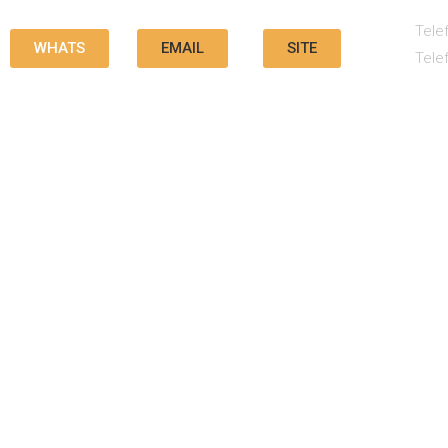
Tele
WHATS
EMAIL
SITE
Tele