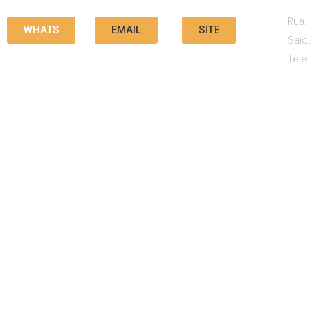
Rua: 
WHATS
EMAIL
SITE
Saiq
Tele