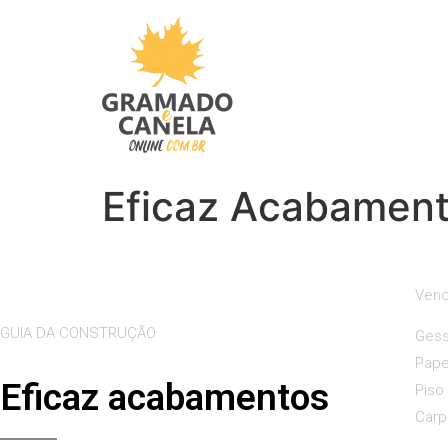
Eficaz Acabamen
Vend
GUIA DA CONSTRUÇÃO
Gess
Pape
Eficaz acabamentos
Piso
Carp