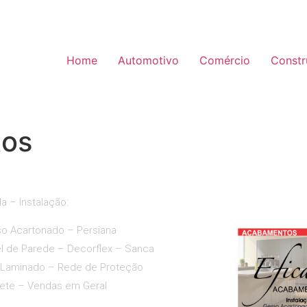
Home
Automotivo
Comércio
Constr
tos
a – Instalação:
o Acartonado – Persiana
l de Parede – Decorflex – Sanca
 Laminado – Rede de Proteção
ete – Vendas em Geral