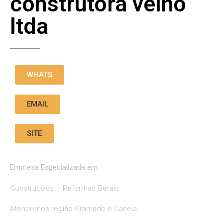
construtora velho
ltda
WHATS
EMAIL
SITE
Empresa Especializada em:
Construções – Reformas Gerais
Atendemos região Gramado e Canela.