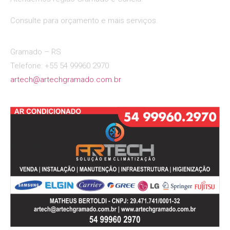
Consulte para orçamento e mais serviços.
Gramado – RS
Telefone: +55 54 99960 2970
artech@artechgramado.com.br