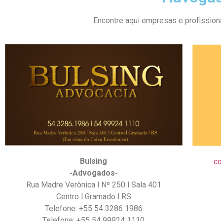
Encontre aqui empresas e profissio
Bulsing
c
-Advogados-
Rua Madre Verônica l Nº 250 l Sala 401
Centro l Gramado l RS
Telefone: +55 54 3286 1986
Telefone: +55 54 99924 1110